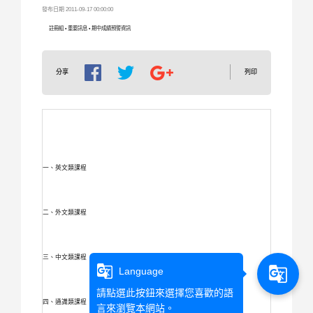
發布日期 2011-09-17 00:00:00
註冊組 • 重要訊息 • 期中成績預警資訊
列印
分享
一、英文類課程
二、外文類課程
三、中文類課程
g_translate
g_translate
Language
請點選此按鈕來選擇您喜歡的語
四、通識類課程
言來瀏覽本網站。