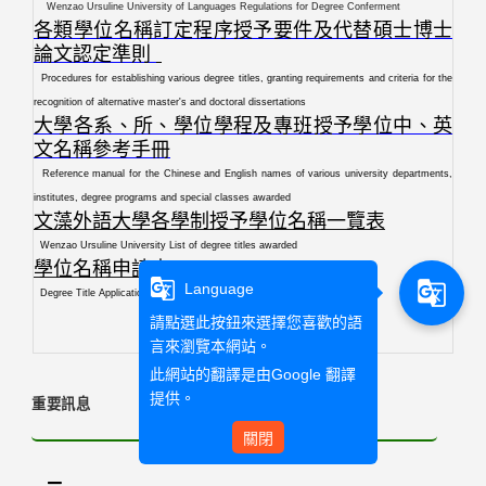
Wenzao Ursuline University of Languages Regulations for Degree Conferment
各類學位名稱訂定程序授予要件及代替碩士博士
論文認定準則
Procedures for establishing various degree titles, granting requirements and criteria for the
recognition of alternative master's and doctoral dissertations
大學各系、所、學位學程及專班授予學位中、英
文名稱參考手冊
Reference manual for the Chinese and English names of various university departments,
institutes, degree programs and special classes awarded
文藻外語大學各學制授予學位名稱一覽表
Wenzao Ursuline University List of degree titles awarded
學位名稱申請表
g_translate
g_translate
Language
Degree Title Application Form
請點選此按鈕來選擇您喜歡的語
言來瀏覽本網站。
此網站的翻譯是由
Google 翻譯
提供。
重要訊息
關閉