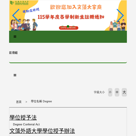
跳
到
主
要
內
容
區
塊
註冊組
大
字級大小
小
中
學位名稱 Degree
首頁
學位授予法
Degree Conferral Act
文藻外語大學學位授予辦法