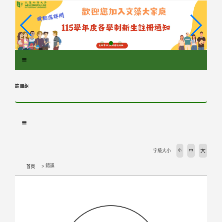
跳
到
主
要
內
容
區
塊
註冊組
大
字級大小
小
中
錯誤
首頁