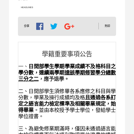
HEADLINES
列印
分享
學籍重要事項公告
一、
日間部學生學期學業成績不及格科目之
學分數，連續兩學期
達該學期修習學分總數
三分之二
，應予退學。
二、日間部學生須修畢各系應修之科目與學
分數，學業及操行成績均及格
且通過
各系訂
定之語言能力檢定標準及相關畢業規定，始
得畢業
。並由本校授予學士學位，發給學士
學位證書。
三、
為避免修業期滿時，僅因未通過語言能