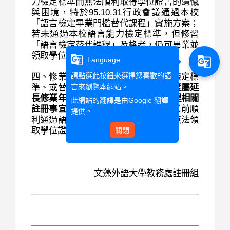
力檢定標準而無法順利取得學位證書的遺憾
95.10.31
與困境，特於
行政會議通過
本校
「語言檢定畢業門檻替代課程」實施方案；
若未通過本校
語言能力檢定標準
，但
修習
「語言檢定替代課程」及格者
，仍可畢業並
領取
學位證書。
g_translate
g_translate
Language
請點選此按鈕來選擇您喜歡的語
四、
修業期滿
尚
未通過各系語言能力檢定標
、
準
或替代課程也未通過者，
言來瀏覽本網站。
翌學年度屬
延
長修業年限學生，仍須按學則規定辦理相關
此網站的翻譯是由
Google 翻譯
註冊事宜。
敬請家長督促貴子弟於畢業前順
提供。
利通過語言檢定，以避免修業期滿卻無法領
取學位證書的遺憾。
關閉
文藻外語大學教務處註冊組