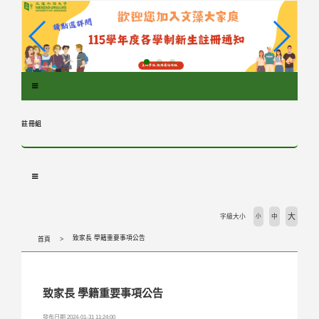
跳
到
主
要
內
容
區
塊
註冊組
大
字級大小
小
中
致家長 學籍重要事項公告
首頁
致家長 學籍重要事項公告
發布日期 2024-01-31 11:24:00