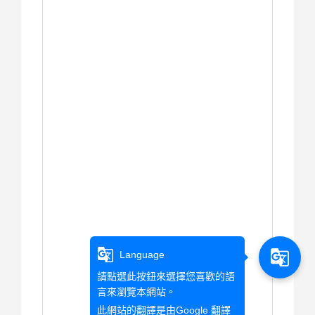
g_translate
g_translate
Language
請點選此按鈕來選擇您喜歡的語
言來瀏覽本網站。
此網站的翻譯是由
Google 翻譯