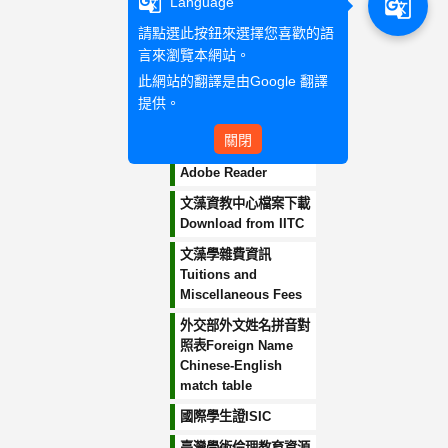
g_translate
g_translate
Language
文藻教務小幫手
請點選此按鈕來選擇您喜歡的語
Academic Affairs
言來瀏覽本網站。
Assistant
此網站的翻譯是由
Google 翻譯
掛失數位學生證
提供。
Registered and loss
關閉
reporting
Adobe Reader
文藻資教中心檔案下載
Download from IITC
文藻學雜費資訊
Tuitions and
Miscellaneous Fees
外交部外文姓名拼音對
照表Foreign Name
Chinese-English
match table
國際學生證ISIC
臺灣學術倫理教育資源