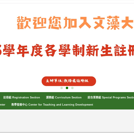
註冊組 Registration Section
課務組 Curriculum Section
綜合業務組 Special Programs Secti
nter
教學發展中心 Center for Teaching and Learning Development