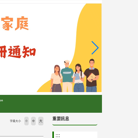
on
重要訊息
大
字級大小
小
中
:::