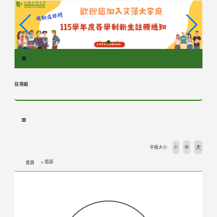
跳
到
主
要
內
容
區
塊
註冊組
大
字級大小
小
中
錯誤
首頁