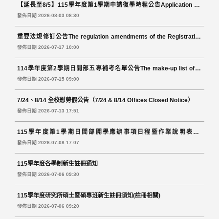
【延長至8/5】115學年度第1學期申請復學時程公告Application for
resumption and Continue suspension of schooling
發佈日期 2026-08-03 08:30
重要法規修訂公告The regulation amendments of the Registration
Section
發佈日期 2026-07-17 10:00
114學年度第2學期日間部五專補考名單公告The make-up list of 5-
year-college of the Day division: Semester II, 2025Academic Year
發佈日期 2026-07-15 09:00
7/24、8/14 全校慰勞假公告（7/24 & 8/14 Offices Closed Notice）
發佈日期 2026-07-13 17:51
115學年度第1學期日間部開學應辦事項日程暨作業說明表1st
Semester, 2026 Academic Year- To-do list Schedule for Day
發佈日期 2026-07-08 17:07
Division students
115學年度各學制新生註冊通知
發佈日期 2026-07-06 09:30
115學年度研究所碩士暨碩專班新生註冊須知(註冊相關)
發佈日期 2026-07-06 09:20