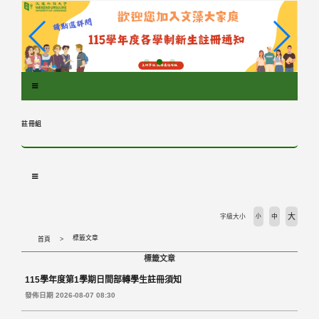
跳
到
主
要
內
容
區
塊
註冊組
大
字級大小
小
中
標籤文章
首頁
標籤文章
115學年度第1學期日間部轉學生註冊須知
發佈日期 2026-08-07 08:30