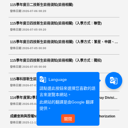
115學年度日二技新生註冊須知(註冊相關)
發佈日期 2026-07-06 08:20
115學年度日四技新生註冊須知(註冊相關)（入學方式：聯登)
發佈日期 2026-07-05 09:20
115學年度日四技新生註冊須知(註冊相關)（入學方式：繁星、申請、甄
選、身障生、技優)
發佈日期 2026-07-05 00:00
115學年度日四技新生註冊須知(註冊相關)（入學方式：獨招)
發佈日期 2026-07-05 00:00
g_translate
g_translate
Language
115專科部新生註冊須知(註冊相關)
發佈日期 2026-07-01 08:00
請點選此按鈕來選擇您喜歡的語
言來瀏覽本網站。
114學年度第2學期日間部畢業生(領取學位證書相關事宜)Day Division
此網站的翻譯是由
Google 翻譯
Graduates of the Second Semester, 2025 Academic Year: Diploma
發佈日期 2026-05-04 11:14
提供。
Issuance and Pick-Up Notice
成績查詢與授權Notice on Grade Inquiry Access and Authorization
關閉
發佈日期 2025-11-13 11:44